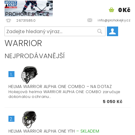
0 Kč
info@prohokejky.cz
267315850
WARRIOR
NEJPRODÁVANĚJŠÍ
1.
HELMA WARRIOR ALPHA ONE COMBO
–
NA DOTAZ
Hokejová helma WARRIOR ALPHA ONE COMBO zaručuje
dokonalou ochranu...
5 050 Kč
2.
HELMA WARRIOR ALPHA ONE YTH
–
SKLADEM