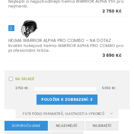
Nejlepší a nejpohodlnější helma WARRIOR ALPHA YTH pro
nejmenší...
2 750 Kč
3.
HELMA WARRIOR ALPHA PRO COMBO
–
NA DOTAZ
Kvalitní hokejová helma WARRIOR ALPHA PRO COMBO pro
profesionální hráče...
3 690 Kč
NA SKLADĚ
2750
Kč
5050
Kč
POLOŽEK K ZOBRAZENÍ:
3
FILTR PODLE PARAMETRŮ, VLASTNOSTÍ A VÝROBCŮ
DOPORUČUJEME
NEJLEVNĚJŠÍ
NEJDRAŽŠÍ