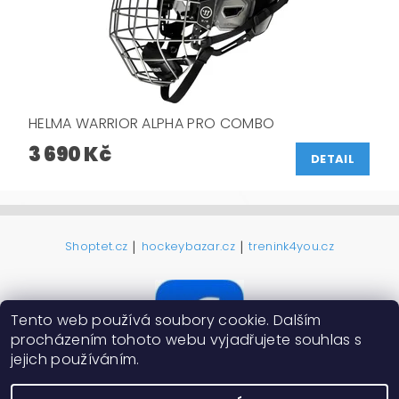
HELMA WARRIOR ALPHA PRO COMBO
3 690 Kč
DETAIL
|
|
Shoptet.cz
hockeybazar.cz
trenink4you.cz
Tento web používá soubory cookie. Dalším
procházením tohoto webu vyjadřujete souhlas s
jejich používáním.