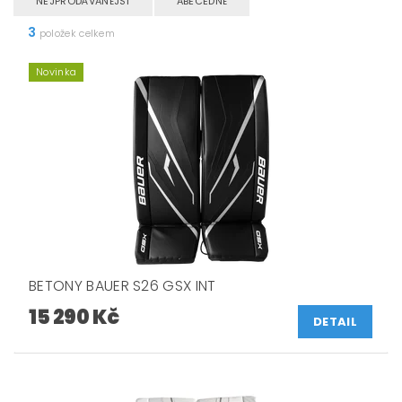
NEJPRODÁVANĚJŠÍ
ABECEDNĚ
3
položek celkem
Novinka
BETONY BAUER S26 GSX INT
15 290 Kč
DETAIL