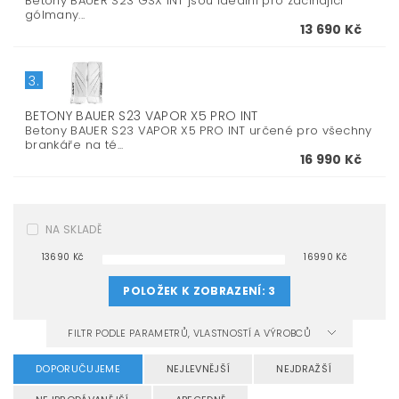
Betony BAUER S23 GSX INT jsou ideální pro začínající
gólmany...
13 690 Kč
3.
BETONY BAUER S23 VAPOR X5 PRO INT
Betony BAUER S23 VAPOR X5 PRO INT určené pro všechny
brankáře na té...
16 990 Kč
NA SKLADĚ
13690
Kč
16990
Kč
POLOŽEK K ZOBRAZENÍ:
3
FILTR PODLE PARAMETRŮ, VLASTNOSTÍ A VÝROBCŮ
DOPORUČUJEME
NEJLEVNĚJŠÍ
NEJDRAŽŠÍ