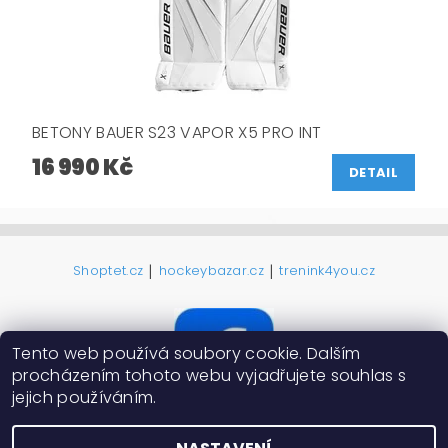
BETONY BAUER S23 VAPOR X5 PRO INT
16 990 Kč
DETAIL
|
|
Shoptet.cz
hockeybazar.cz
trenink4you.cz
Tento web používá soubory cookie. Dalším
procházením tohoto webu vyjadřujete souhlas s
jejich používáním.