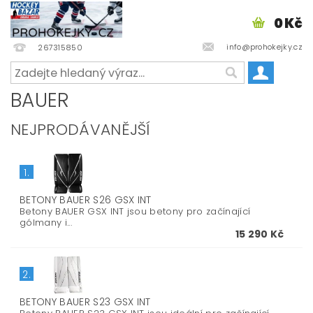
0 Kč
info@prohokejky.cz
267315850
BAUER
NEJPRODÁVANĚJŠÍ
1.
BETONY BAUER S26 GSX INT
Betony BAUER GSX INT jsou betony pro začínající
gólmany i...
15 290 Kč
2.
BETONY BAUER S23 GSX INT