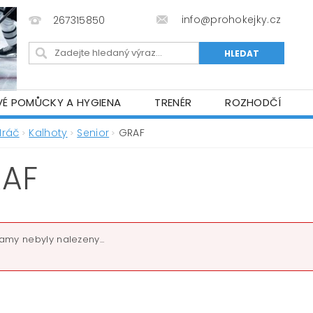
info@prohokejky.cz
267315850
VÉ POMŮCKY A HYGIENA
TRENÉR
ROZHODČÍ
IOR OBLEČENÍ
OBCHODNÍ PODMÍNKY
NAPIŠTE N
Hráč
Kalhoty
Senior
GRAF
AF
amy nebyly nalezeny...