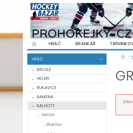
HRÁČ
BRANKÁŘ
TRÉNINKO
PŮJČOVNA HOKEJOVÉ VÝSTROJE
WARR
HRÁČ
PODMÍNKY OCHRANY OSOBNÍCH ÚDAJŮ
BRUSLE
GR
HELMY
RUKAVICE
RAMENA
Zázn
KALHOTY
Senior
Warrior