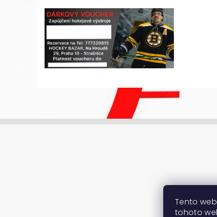
Tento web
tohoto web