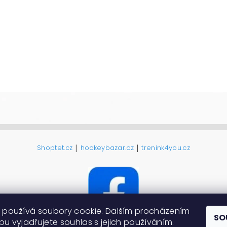
|
|
Shoptet.cz
hockeybazar.cz
trenink4you.cz
 používá soubory cookie. Dalším procházením
SO
u vyjadřujete souhlas s jejich používáním.