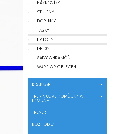
NÁKRČNÍKY
STULPNY
DOPLŇKY
TAŠKY
BATOHY
DRESY
SADY CHRÁNIČŮ
WARRIOR OBLEČENÍ
BRANKÁŘ
TRÉNINKOVÉ POMŮCKY A
HYGIENA
TRENÉR
ROZHODČÍ