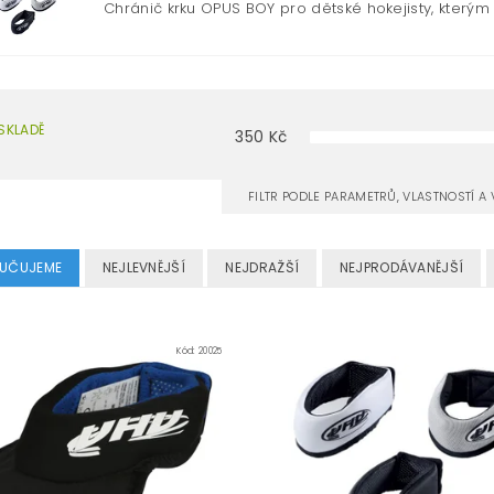
Chránič krku OPUS BOY pro dětské hokejisty, kterým p
SKLADĚ
350
Kč
FILTR PODLE PARAMETRŮ, VLASTNOSTÍ 
UČUJEME
NEJLEVNĚJŠÍ
NEJDRAŽŠÍ
NEJPRODÁVANĚJŠÍ
Kód:
20025