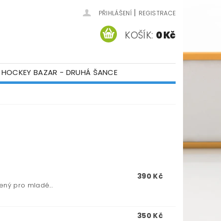
|
PŘIHLÁŠENÍ
REGISTRACE
KOŠÍK:
0 Kč
HOCKEY BAZAR - DRUHÁ ŠANCE
ÁM
KONTAKTY
390 Kč
ný pro mladé...
350 Kč