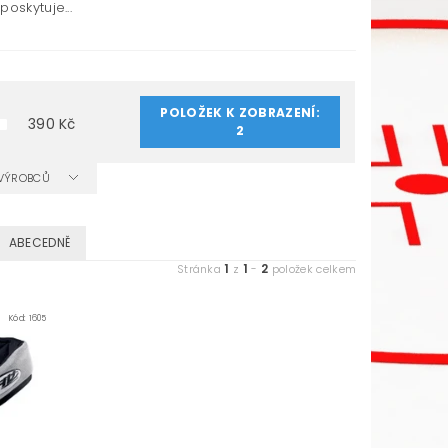
oskytuje...
POLOŽEK K ZOBRAZENÍ:
390
Kč
2
A VÝROBCŮ
ABECEDNĚ
1
1
2
Stránka
z
-
položek celkem
Kód:
1605