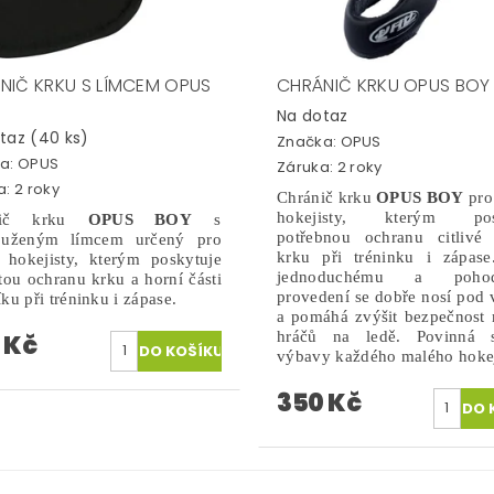
NIČ KRKU S LÍMCEM OPUS
CHRÁNIČ KRKU OPUS BOY
Na dotaz
otaz
(40 ks)
Značka:
OPUS
a:
OPUS
Záruka: 2 roky
: 2 roky
Chránič krku
OPUS BOY
pr
hokejisty, kterým pos
nič krku
OPUS BOY
s
potřebnou ochranu citlivé 
louženým límcem
určený pro
krku při tréninku i zápase
 hokejisty, kterým poskytuje
jednoduchému a pohod
tou ochranu krku a horní části
provedení se dobře nosí pod v
ku při tréninku i zápase.
a pomáhá zvýšit bezpečnost
hráčů na ledě.
Povinná s
 Kč
výbavy každého malého hokej
350 Kč