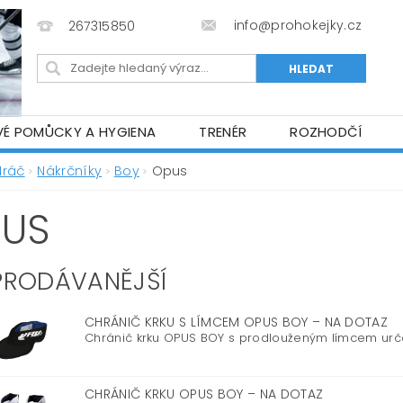
info@prohokejky.cz
267315850
VÉ POMŮCKY A HYGIENA
TRENÉR
ROZHODČÍ
IOR OBLEČENÍ
OBCHODNÍ PODMÍNKY
NAPIŠTE N
Hráč
Nákrčníky
Boy
Opus
US
PRODÁVANĚJŠÍ
CHRÁNIČ KRKU S LÍMCEM OPUS BOY
–
NA DOTAZ
Chránič krku OPUS BOY s prodlouženým límcem urče
CHRÁNIČ KRKU OPUS BOY
–
NA DOTAZ