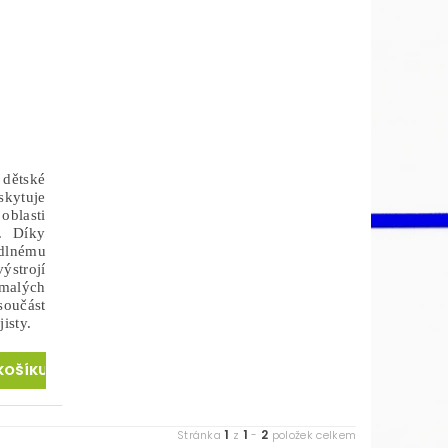
o
dětské
kytuje
oblasti
. Díky
lnému
ýstrojí
 malých
oučást
isty.
1
1
2
Stránka
z
-
položek celkem