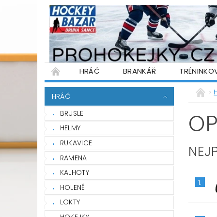
HRÁČ
BRANKÁŘ
TRÉNINKO
PŮJČOVNA HOKEJOVÉ VÝSTROJE
WARR
HRÁČ
PODMÍNKY OCHRANY OSOBNÍCH ÚDAJŮ
BRUSLE
OP
HELMY
RUKAVICE
NEJ
RAMENA
KALHOTY
1.
HOLENĚ
LOKTY
HOKEJKY