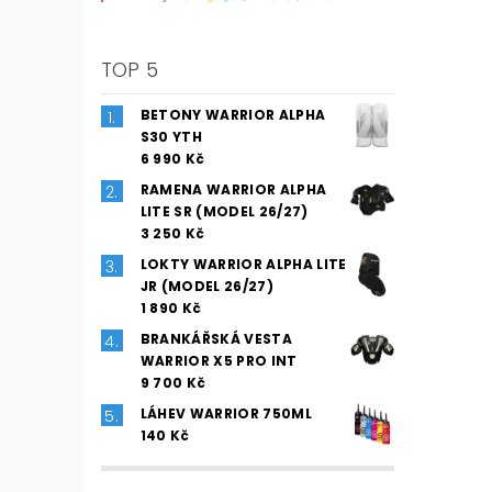
TOP 5
BETONY WARRIOR ALPHA
S30 YTH
6 990 Kč
RAMENA WARRIOR ALPHA
LITE SR (MODEL 26/27)
3 250 Kč
LOKTY WARRIOR ALPHA LITE
JR (MODEL 26/27)
1 890 Kč
BRANKÁŘSKÁ VESTA
WARRIOR X5 PRO INT
9 700 Kč
LÁHEV WARRIOR 750ML
140 Kč