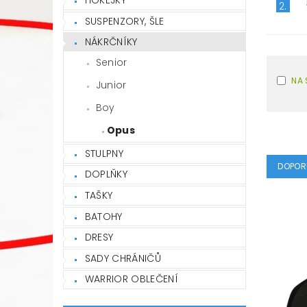
2.
SUSPENZORY, ŠLE
NÁKRČNÍKY
Senior
NA 
Junior
Boy
Opus
STULPNY
DOPOR
DOPLŇKY
TAŠKY
BATOHY
DRESY
SADY CHRÁNIČŮ
WARRIOR OBLEČENÍ