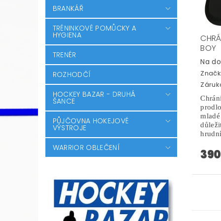
BRANKÁŘ
TRÉNINKOVÉ POMŮCKY A
HYGIENA
CHRÁ
BOY
TRENÉR
Na d
Značk
ROZHODČÍ
Záruka
HOCKEY BAZAR - DRUHÁ
Chrá
ŠANCE
prod
mladé
PŮJČOVNA HOKEJOVÉ
důleži
VÝSTROJE
hrudní
WARRIOR OBLEČENÍ
390