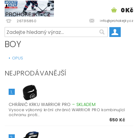
0 Kč
info@prohokejky.cz
267315850
BOY
OPUS
NEJPRODÁVANĚJŠÍ
1.
CHRÁNIČ KRKU WARRIOR PRO
–
SKLADEM
Vysoce výkonný krční chránič WARRIOR PRO kombinující
ochranu proti...
650 Kč
2.