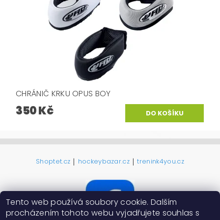
CHRÁNIČ KRKU OPUS BOY
350 Kč
|
|
Shoptet.cz
hockeybazar.cz
trenink4you.cz
Tento web používá soubory cookie. Dalším
procházením tohoto webu vyjadřujete souhlas s