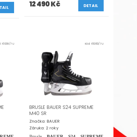
12 490 Kč
DETAIL
TAIL
d:
16995/7 U
Kód:
16989/7 U
ME
BRUSLE BAUER S24 SUPREME
M40 SR
Značka:
BAUER
Záruka: 2 roky
REME
Brusle
BAUER S24 SUPREME