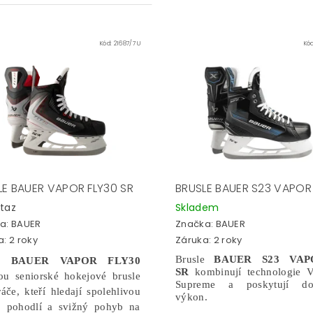
Kód:
21687/7 U
Kó
LE BAUER VAPOR FLY30 SR
BRUSLE BAUER S23 VAPOR
taz
Skladem
a:
BAUER
Značka:
BAUER
: 2 roky
Záruka: 2 roky
Brusle
BAUER S23 VA
le
BAUER VAPOR FLY30
SR
kombinují technologie V
sou seniorské hokejové brusle
Supreme a poskytují do
áče, kteří hledají spolehlivou
výkon.
, pohodlí a svižný pohyb na