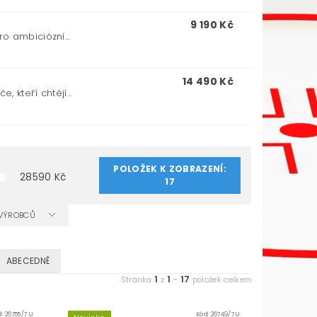
9 190 Kč
o ambiciózní...
14 490 Kč
 kteří chtějí...
POLOŽEK K ZOBRAZENÍ:
28590
Kč
17
A VÝROBCŮ
ABECEDNĚ
1
1
17
Stránka
z
-
položek celkem
d:
26755/7 U
Kód:
26749/7 U