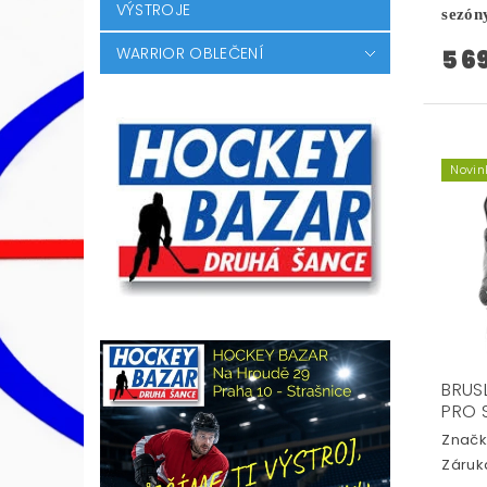
VÝSTROJE
sezón
WARRIOR OBLEČENÍ
5 6
Novin
BRUS
PRO 
Značk
Záruka