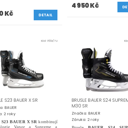
4 950 Kč
DE
90 Kč
DETAIL
Kód:
17004/7 U
Kó
E S23 BAUER X SR
BRUSLE BAUER S24 SUPRE
M30 SR
a:
BAUER
Značka:
BAUER
: 2 roky
Záruka: 2 roky
e
S23 BAUER X SR
kombinují
nologie Vapor a Supreme a
Brusle
BAUER S24 SUP