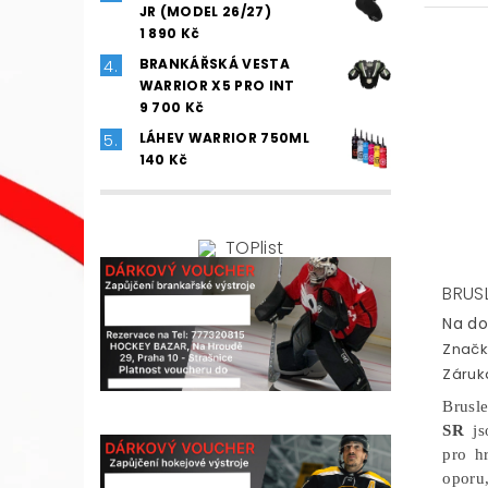
JR (MODEL 26/27)
1 890 Kč
BRANKÁŘSKÁ VESTA
WARRIOR X5 PRO INT
9 700 Kč
LÁHEV WARRIOR 750ML
140 Kč
BRUS
Na do
Značk
Záruka
Brus
SR
j
pro hr
oporu