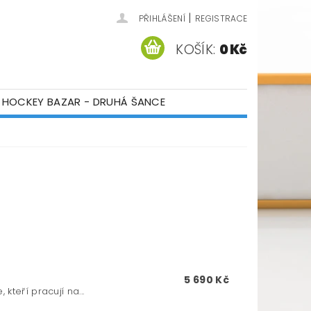
|
PŘIHLÁŠENÍ
REGISTRACE
KOŠÍK:
0 Kč
HOCKEY BAZAR - DRUHÁ ŠANCE
ÁM
KONTAKTY
R
5 690 Kč
teří pracují na...