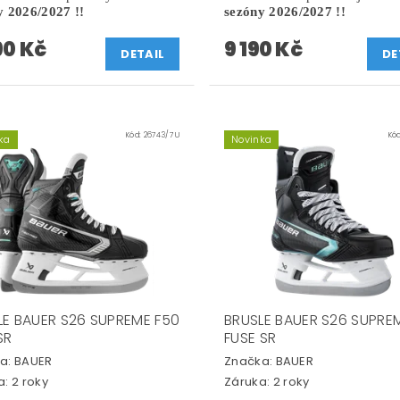
y 2026/2027 !!
sezóny 2026/2027 !!
90 Kč
9 190 Kč
DETAIL
DE
Kód:
26743/7 U
Kó
ka
Novinka
LE BAUER S26 SUPREME F50
BRUSLE BAUER S26 SUPRE
SR
FUSE SR
a:
BAUER
Značka:
BAUER
: 2 roky
Záruka: 2 roky