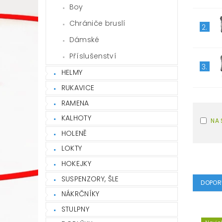
Boy
Chrániče bruslí
2.
Dámské
Příslušenství
3.
HELMY
RUKAVICE
RAMENA
KALHOTY
NA 
HOLENĚ
LOKTY
HOKEJKY
SUSPENZORY, ŠLE
DOPOR
NÁKRČNÍKY
STULPNY