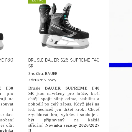
Novinka
ME F30
BRUSLE BAUER S26 SUPREME F40
SR
Značka:
BAUER
Záruka: 2 roky
E F30
Brusle
BAUER SUPREME F40
u pro
SR
jsou navrženy pro hráče, kteří
cují na
chtějí spojit silný odraz, stabilitu a
souvat
pohodlí po celý zápas. Když jdeš na
em i
led, nechceš jen držet krok. Chceš
trukce
zrychlovat hru, vyhrávat souboje a
sobení
být připravený na každé
š cítit
střídání.
Novinka sezóny 2026/2027
ovinka
!!