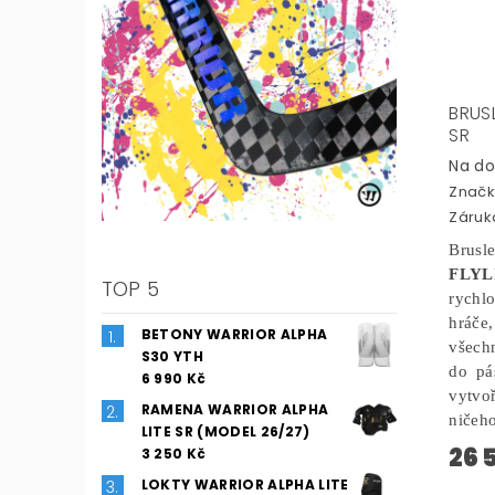
BRUSL
SR
Na do
Značk
Záruka
Br
FLYL
TOP 5
rychl
hráče
BETONY WARRIOR ALPHA
všechn
S30 YTH
do pá
6 990 Kč
vytvo
RAMENA WARRIOR ALPHA
ničeh
LITE SR (MODEL 26/27)
26 
3 250 Kč
LOKTY WARRIOR ALPHA LITE