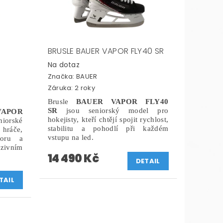
BRUSLE BAUER VAPOR FLY40 SR
Na dotaz
Značka:
BAUER
Záruka: 2 roky
Brusle
BAUER VAPOR FLY40
SR
jsou seniorský model pro
APOR
hokejisty, kteří chtějí spojit rychlost,
orské
stabilitu a pohodlí při každém
 hráče,
vstupu na led.
poru a
zivním
14 490 Kč
DETAIL
TAIL