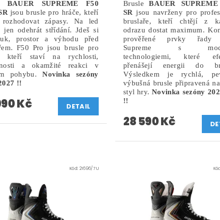
le
BAUER SUPREME F50
Brusle
BAUER SUPREME
SR
jsou brusle pro hráče, kteří
SR
jsou navrženy pro profes
í rozhodovat zápasy.
Na led
bruslaře, kteří chtějí z k
 jen odehrát střídání. Jdeš si
odrazu dostat maximum. Kom
uk, prostor a výhodu před
prověřené prvky řady 
řem. F50 Pro jsou brusle pro
Supreme s moder
, kteří staví na rychlosti,
technologiemi, které efe
nosti a okamžité reakci v
přenášejí energii do bru
ém pohybu.
Novinka sezóny
Výsledkem je rychlá, p
2027 !!
výbušná brusle připravená na
styl hry.
Novinka sezóny 202
990 Kč
!!
DETAIL
28 590 Kč
DE
Kód:
21696/7 U
Kó