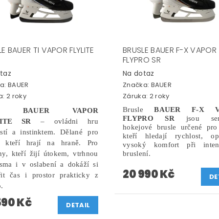
E BAUER TI VAPOR FLYLITE
BRUSLE BAUER F-X VAPOR
FLYPRO SR
taz
Na dotaz
a:
BAUER
Značka:
BAUER
: 2 roky
Záruka: 2 roky
Brusle
BAUER F-X V
usle
BAUER VAPOR
FLYPRO
SR
jsou seni
ITE
SR
– ovládni hru
hokejové brusle určené pro
ostí a instinktem.
Dělané pro
kteří hledají rychlost, o
, kteří hrají na hraně.
Pro
vysoký komfort při inten
y, kteří žijí útokem, vtrhnou
bruslení.
sma i v oslabení a dokáží si
20 990 Kč
řit čas i prostor prakticky z
DE
o.
590 Kč
DETAIL