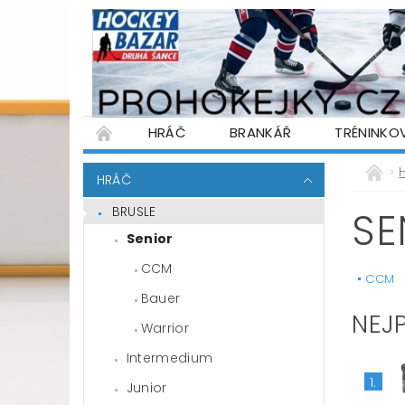
HRÁČ
BRANKÁŘ
TRÉNINKO
PŮJČOVNA HOKEJOVÉ VÝSTROJE
WARR
HRÁČ
PODMÍNKY OCHRANY OSOBNÍCH ÚDAJŮ
BRUSLE
SE
Senior
CCM
CCM
Bauer
NEJ
Warrior
Intermedium
1.
Junior