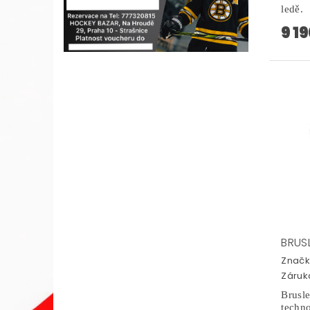
ledě.
9 1
BRUSL
Značk
Záruka
Brusl
tech