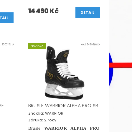
14 490 Kč
DETAIL
TAIL
d:
26627/7 U
Kód:
24953/REG
Novinka
ME
BRUSLE WARRIOR ALPHA PRO SR
Značka:
WARRIOR
Záruka: 2 roky
Brusle
WARRIOR ALPHA PRO