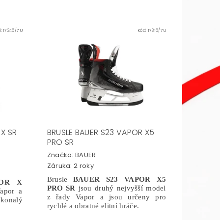
d:
17346/7 U
Kód:
17316/7 U
 X SR
BRUSLE BAUER S23 VAPOR X5
PRO SR
Značka:
BAUER
Záruka: 2 roky
Brusle
BAUER S23 VAPOR X5
POR X
PRO SR
jsou druhý nejvyšší model
apor a
z řady Vapor a jsou určeny pro
konalý
rychlé a obratné elitní hráče.