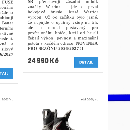
SR
představují zásadní milník
 FUSE
značky Warrior – jde o první
ionální
hokejové brusle, které Warrior
aždého
vyrobil. Už od začátku bylo jasné,
binují
že nepůjde o opatrný vstup na trh,
Bauer
ale o model postavený pro
ními
profesionální hráče, kteří od bruslí
ktivně
čekají výkon, pevnost a maximální
slení.
jistotu v každém odrazu.
NOVINKA
evná a
PRO SEZÓNU 2026/2027 !!
 silový
6/2027
24 990 Kč
DETAIL
TAIL
d:
21693/7 U
Kód:
21690/7 U