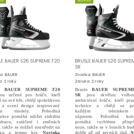
ka
Novinka
LE BAUER S26 SUPREME F20
BRUSLE BAUER S26 SUPRE
SR
a:
BAUER
Značka:
BAUER
: 2 roky
Záruka: 2 roky
le
BAUER SUPREME F20
Brusle
BAUER SUPREM
sou určené pro hráče, kteří
SR
jsou skvělou volbo
í na své hře, chtějí spolehlivou
ambiciózní hráče, kteří pra
 a ocení design inspirovaný
technice a chtějí se po
šími modely.
Pohodlná
každým trénink
rukce pomáhá udržet stabilitu
zápasem.
Pohodlná kons
drazu, zatáčení i změnách
pomáhá rychlému přizpů
 takže se můžeš soustředit na
noze, takže se v bruslích bude
niku a tempo hry.
Novinka
dobře už od prvních jízd.
N