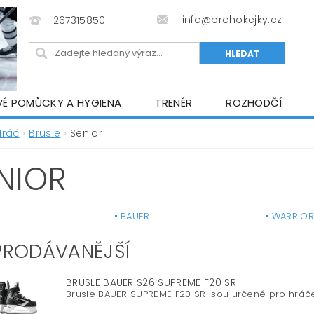
info@prohokejky.cz
267315850
VÉ POMŮCKY A HYGIENA
TRENÉR
ROZHODČÍ
IOR OBLEČENÍ
OBCHODNÍ PODMÍNKY
NAPIŠTE N
Hráč
Brusle
Senior
NIOR
BAUER
WARRIO
PRODÁVANĚJŠÍ
BRUSLE BAUER S26 SUPREME F20 SR
Brusle BAUER SUPREME F20 SR jsou určené pro hráče, k