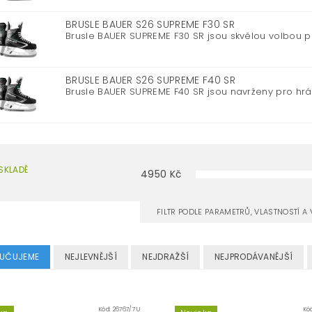
BRUSLE BAUER S26 SUPREME F30 SR
Brusle BAUER SUPREME F30 SR jsou skvělou volbou pr
BRUSLE BAUER S26 SUPREME F40 SR
Brusle BAUER SUPREME F40 SR jsou navrženy pro hráče,
SKLADĚ
4950
Kč
FILTR PODLE PARAMETRŮ, VLASTNOSTÍ 
UČUJEME
NEJLEVNĚJŠÍ
NEJDRAŽŠÍ
NEJPRODÁVANĚJŠÍ
Kód:
26767/7 U
Kó