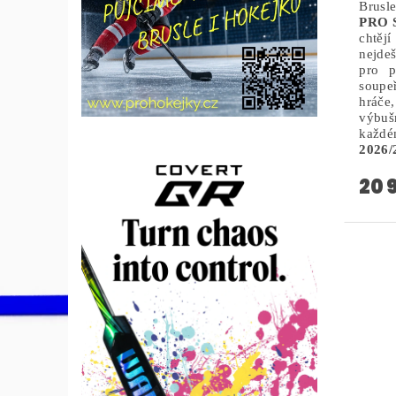
Brus
PRO 
chtěj
nejdeš
pro p
soupe
hráče
výbuš
každ
2026/
20 