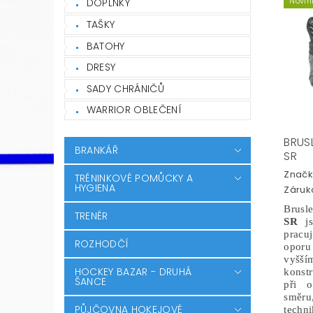
Novin
DOPLŇKY
TAŠKY
BATOHY
DRESY
SADY CHRÁNIČŮ
WARRIOR OBLEČENÍ
BRUS
BRANKÁŘ
SR
Značk
TRÉNINKOVÉ POMŮCKY A
HYGIENA
Záruka
Brus
TRENÉR
SR
j
pracuj
ROZHODČÍ
oporu
vyš
HOCKEY BAZAR - DRUHÁ
konst
ŠANCE
při o
směru,
PŮJČOVNA HOKEJOVÉ
tech