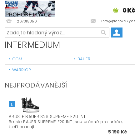
0 Kč
info@prohokejky.cz
267315850
INTERMEDIUM
CCM
BAUER
WARRIOR
NEJPRODÁVANĚJŠÍ
1.
BRUSLE BAUER S26 SUPREME F20 INT
Brusle BAUER SUPREME F20 INT jsou určené pro hráče,
kteří pracují...
5 190 Kč