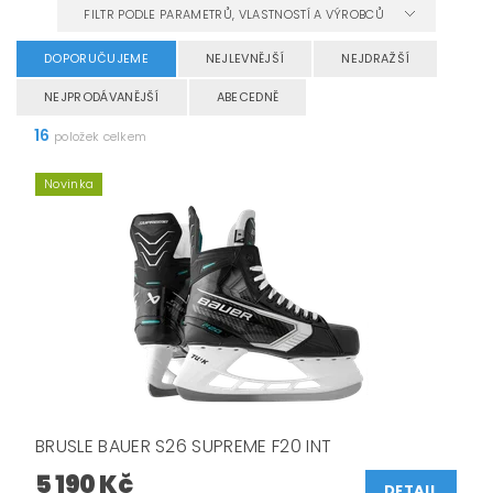
FILTR PODLE PARAMETRŮ, VLASTNOSTÍ A VÝROBCŮ
DOPORUČUJEME
NEJLEVNĚJŠÍ
NEJDRAŽŠÍ
NEJPRODÁVANĚJŠÍ
ABECEDNĚ
16
položek celkem
Novinka
BRUSLE BAUER S26 SUPREME F20 INT
5 190 Kč
DETAIL