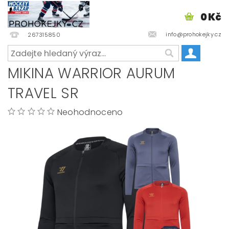
0 Kč
info@prohokejky.cz
267315850
MIKINA WARRIOR AURUM
TRAVEL SR
Neohodnoceno