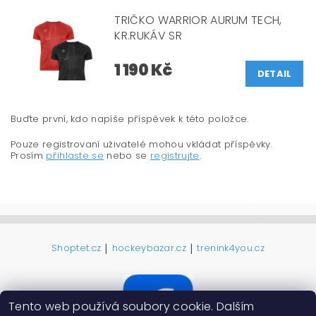
TRIČKO WARRIOR AURUM TECH,
KR.RUKÁV SR
1 190 Kč
DETAIL
Buďte první, kdo napíše příspěvek k této položce.
Pouze registrovaní uživatelé mohou vkládat příspěvky.
Prosím
přihlaste se
nebo se
registrujte
.
|
|
Shoptet.cz
hockeybazar.cz
trenink4you.cz
Tento web používá soubory cookie. Dalším