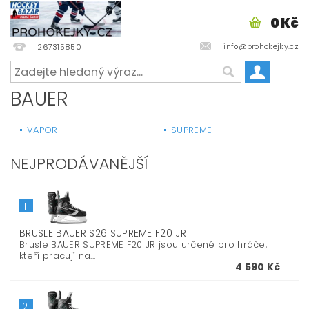
0 Kč
info@prohokejky.cz
267315850
BAUER
VAPOR
SUPREME
NEJPRODÁVANĚJŠÍ
1.
BRUSLE BAUER S26 SUPREME F20 JR
Brusle BAUER SUPREME F20 JR jsou určené pro hráče,
kteří pracují na...
4 590 Kč
2.