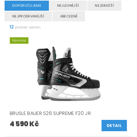
DOPORUČUJEME
NEJLEVNĚJŠÍ
NEJDRAŽŠÍ
NEJPRODÁVANĚJŠÍ
ABECEDNĚ
12
položek celkem
Novinka
BRUSLE BAUER S26 SUPREME F20 JR
4 590 Kč
DETAIL