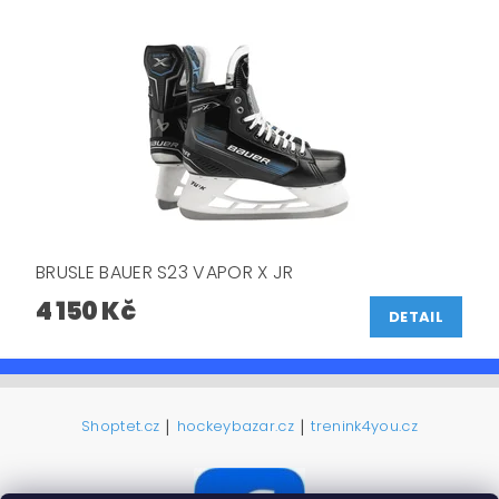
BRUSLE BAUER S23 VAPOR X JR
4 150 Kč
DETAIL
|
|
Shoptet.cz
hockeybazar.cz
trenink4you.cz